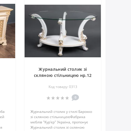
Журнальний столик зі
скляною стільницею нр.12
Код товару: 0313
0
мба
Журнальний столик у стилі Барокко
чей
зі скляною стільницеюФабрика
меблів "Кур'єр" Україна, пропонує
ся
Журнальний столик зі скляною