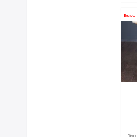
Корпусні меблі
Безкошт
Підст