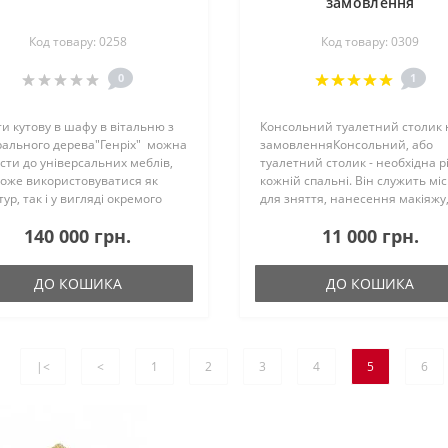
замовлення
Код товару: 0258
Код товару: 0309
0
1
и кутову в шафу в вітальню з
Консольний туалетний столик 
рального дерева"Генріх" можна
замовленняКонсольний, або
сти до універсальних меблів,
туалетний столик - необхідна рі
може використовуватися як
кожній спальні. Він служить мі
тур, так і у вигляді окремого
для зняття, нанесення макіяжу
нта. Все залежить від того,
допомагає підготуватися до сну
140 000 грн.
11 000 грн.
и його комплектуете,
зробити зачіску. Поверхня стіл
клад:У парі з..
дозволить розмістити..
ДО КОШИКА
ДО КОШИКА
|<
<
1
2
3
4
5
6