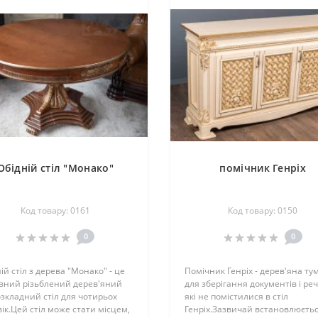
Обідній стіл "Монако"
помічник Генріх
Код товару: 0161
Код товару: 0150
0
0
ій стіл з дерева "Монако" - це
Помічник Генріх - дерев'яна ту
вний різьблений дерев'яний
для зберігання документів і ре
зкладний стіл для чотирьох
які не помістилися в стіл
ік.Цей стіл може стати місцем,
Генріх.Зазвичай встановлюєть