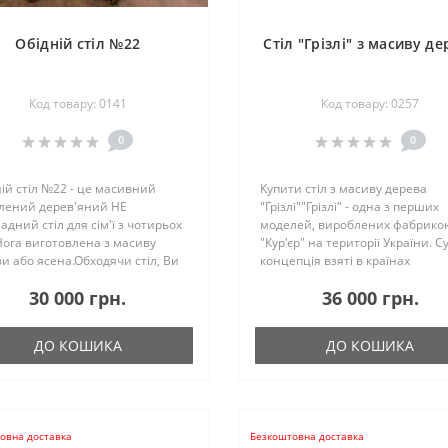
Обідній стіл №22
Стіл "Грізлі" з масиву де
Код товару: 0141
Код товару: 0257
0
0
ій стіл №22 - це масивний
Купити стіл з масиву дерева
блений дерев'яний НЕ
"Грізлі""Грізлі" - одна з перших
адний стіл для сім'ї з чотирьох
моделей, вироблених фабрико
Нога виготовлена з масиву
"Кур'єр" на території України. Су
и або ясена.Обходячи стіл, Ви
концепція взяті в країнах
чепитеся за кути, так як вони
Скандинавії. Принцип виробн
30 000 грн.
36 000 грн.
глені. Різьблений стілець №2,
збережений і практично не
дить до цього ст..
змінився за більш ніж 25 років
вигото..
ДО КОШИКА
ДО КОШИКА
овна доставка
Безкоштовна доставка