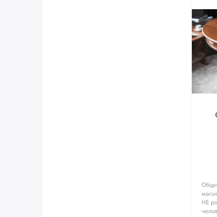
Обідн
маси
НЕ ро
чолов