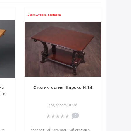
Безкоштовна доставка
ий
Столик в стилі Бароко №14
ння
Код товару: 0138
0
к з
Квадратний журнальний столик в