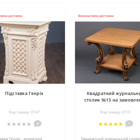
овна доставка
Безкоштовна доставка
Підставка Генріх
Квадратний журнальн
столик №13 на замовле
Код товару: 0147
Код товару: 0137
0
1
авка Генріх - дерев'яна
Квадратний журнальний столи