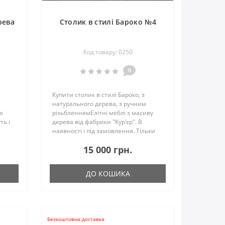
рева
Столик в стилі Бароко №4
Код товару: 0250
0
Купити столик в стилі Бароко, з
натурального дерева, з ручним
ю
різьбленнямЕлітні меблі з масиву
ть і
дерева від фабрики "Кур'єр". В
наявності і під замовлення. Тільки
ицтва
натуральна деревина, ручна різьба,
15 000 грн.
елегантний зовнішній
вигляд.Забарвлення - обирає замов..
ДО КОШИКА
Безкоштовна доставка