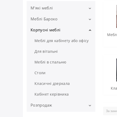
М'які меблі
Меблі Бароко
Комплекти м'яких меблів
Класичні дивани
Корпусні меблі
Комплекти меблів Бароко
Меблі
М'які крісла
Дивани Бароко ручної роботи
Меблі для кабінету або офісу
від виробника
Софи, кушетки і банкетки
Для вітальні
Крісла Бароко
Кутові дивани
Меблі в спальню
Столик Бароко
Стільці з дерева
Столи
Консольний столик
М'які пуфи
Класичні дзеркала
Кла
Ліжка Бароко
Меблі для передпокою
Кабінет керівника
Декоративні подушки
Розпродаж
М'які меблі