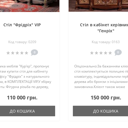
Стіл "Фрідріх" VIP
Стіл в кабінет керівни
"Генріх"
Код товару: 0209
Код товару: 0163
0
0
ка меблів "Кур'єр", пропонує
Опціонально:За бажанням кліє
там купити стіл для кабінету
стіл комплектується полицею п
фісу "Фрідріх" з натурального
клавіатуру, індивідуальним гер
а, в КОМПЛЕКТАЦІЇ VIP.У збірку
дерева або бронзи з ініціалами
ть: Фігурна різьба по дереву,
замовника.Клієнт також може
юзивні ініціали замовника,
обрати наповнення ящиків, ви
110 000 грн.
150 000 грн.
ення, стілізація під золочення і
шухляд і дизайн ручок.Габарит
у..
довжина моделі на вибір к..
ДО КОШИКА
ДО КОШИКА