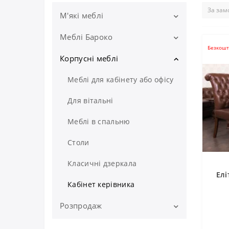
М'які меблі
Меблі Бароко
Комплекти м'яких меблів
Безкошт
Класичні дивани
Корпусні меблі
Комплекти меблів Бароко
М'які крісла
Дивани Бароко ручної роботи
Меблі для кабінету або офісу
від виробника
Софи, кушетки і банкетки
Для вітальні
Крісла Бароко
Кутові дивани
Меблі в спальню
Столик Бароко
Стільці з дерева
Столи
Консольний столик
М'які пуфи
Класичні дзеркала
Ліжка Бароко
Елі
Меблі для передпокою
Кабінет керівника
Декоративні подушки
Розпродаж
М'які меблі