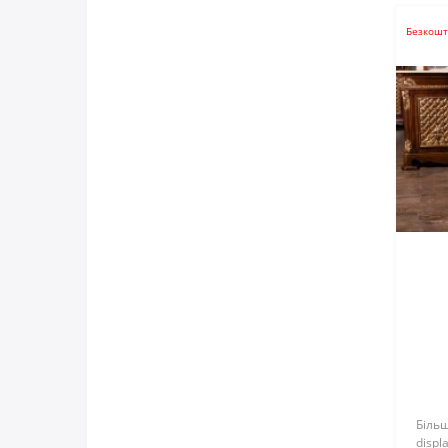
Безкошт
Більш
displa