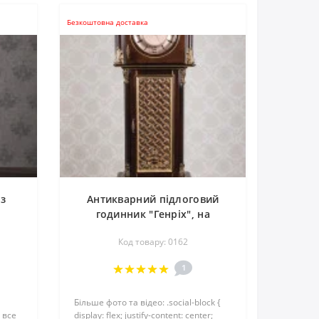
Безкоштовна доставка
з
Антикварний підлоговий
годинник "Генріх", на
замовлення
Код товару: 0162
1
Більше фото та відео: .social-block {
 все
display: flex; justify-content: center;