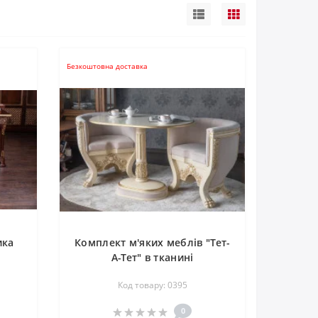
Безкоштовна доставка
ика
Комплект м'яких меблів "Тет-
А-Тет" в тканині
Код товару: 0395
0