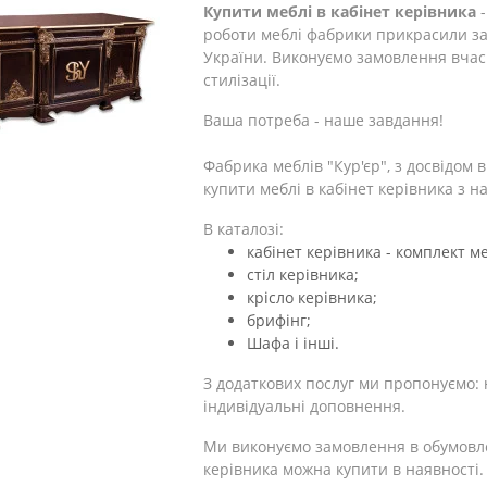
Купити меблі в кабінет керівника
-
роботи меблі фабрики прикрасили за
України. Виконуємо замовлення вчасно
стилізації.
Ваша потреба - наше завдання!
Фабрика меблів "Кур'єр", з досвідом 
купити меблі в кабінет керівника з 
В каталозі:
кабінет керівника - комплект ме
стіл керівника;
крісло керівника;
брифінг;
Шафа і інші.
З додаткових послуг ми пропонуємо: н
індивідуальні доповнення.
Ми виконуємо замовлення в обумовлен
керівника можна купити в наявності.