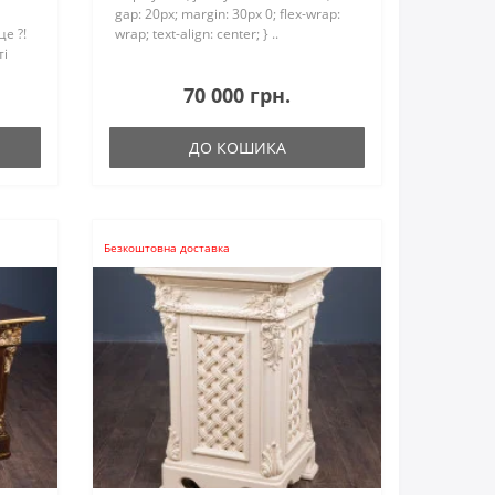
gap: 20px; margin: 30px 0; flex-wrap:
е ?!
wrap; text-align: center; } ..
ті
цьому
70 000 грн.
ДО КОШИКА
Безкоштовна доставка