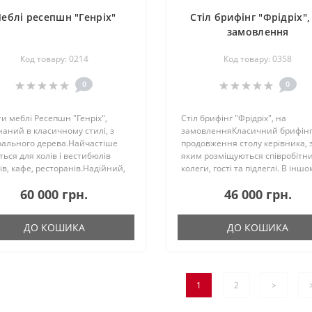
еблі ресепшн "Генріх"
Стіл брифінг "Фрідріх",
замовлення
Код товару: 0214
Код товару: 0358
0
0
и меблі Ресепшн "Генріх",
Стіл брифінг "Фрідріх", на
аний в класичному стилі, з
замовленняКласичний брифінг 
рального дерева.Найчастіше
продовження столу керівника, 
ться для холів і вестибюлів
яким розміщуються співробітни
ів, кафе, ресторанів.Надійний,
колеги, гості та підлеглі. В іншо
ий, дерев'яний - вселяє
випадку, вам знадобиться
60 000 грн.
46 000 грн.
дувачам максимум довіри вже
величезний стіл, з великою
ході.Доставка по Укр..
кількістю вільного простору.Бр
"..
ДО КОШИКА
ДО КОШИКА
1
2
>