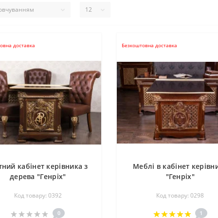
овна доставка
Безкоштовна доставка
тний кабінет керівника з
Меблі в кабінет керівн
дерева "Генріх"
"Генріх"
Код товару: 0392
Код товару: 0298
0
1