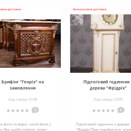
овна доставка
Безкоштовна доставка
Брифінг "Генріх" на
Підлоговий годинник 
замовлення
дерева "Фрідріх"
Код товару: 0148
Код товару: 0300
0
0
е фото та відео: .social-block {
Підлоговий годинник з дерева
y: flex; justify-content: center;
"Фрідріх"Вам подобається коли