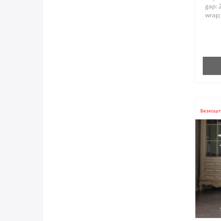
gap: 
wrap; 
Безкошт