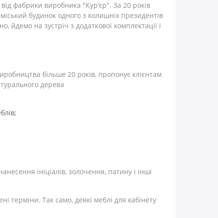
 від фабрики виробника "Кур'єр". За 20 років
міський будинок одного з колишніх президентів
, йдемо на зустріч з додаткової комплектації і
виробництва більше 20 років, пропонує клієнтам
натурального дерева
блів;
анесення ініціалів, золочення, патину і інші
і терміни. Так само, деякі меблі для кабінету