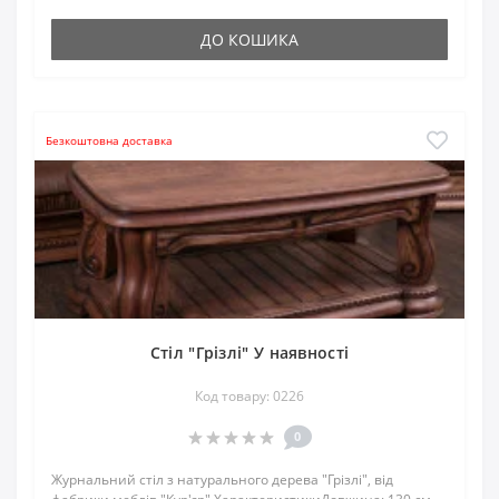
ДО КОШИКА
Безкоштовна доставка
Стіл "Грізлі" У наявності
Код товару: 0226
0
Журнальний стіл з натурального дерева "Грізлі", від