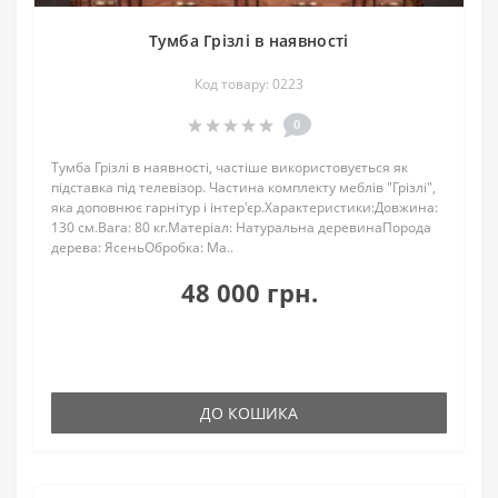
Тумба Грізлі в наявності
Код товару: 0223
0
Тумба Грізлі в наявності, частіше використовується як
підставка під телевізор. Частина комплекту меблів "Грізлі",
яка доповнює гарнітур і інтер'єр.Характеристики:Довжина:
130 см.Вага: 80 кг.Матеріал: Натуральна деревинаПорода
дерева: ЯсеньОбробка: Ма..
48 000 грн.
ДО КОШИКА