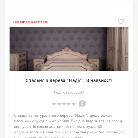
Безкоштовна доставка
Спальня з дерева "Надія", В наявності
Код товару: 0234
0
Спальня з натурального дерева "Надія", представник
класичних румунських меблів. Вигідно відрізняється серед
конкурентів своєю довговічністю при візуальній
елегантності. В наявності на складі підприємства, готова до
відвантаження або доставку транспор..