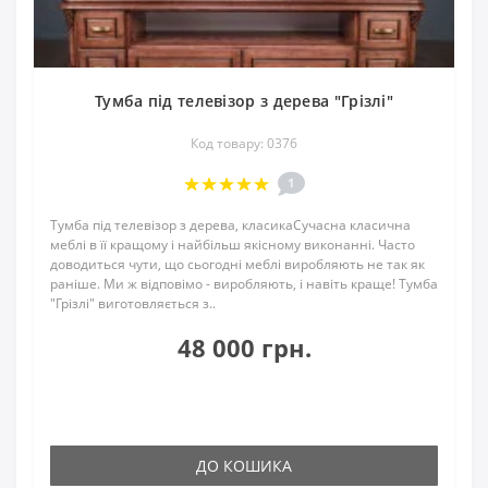
Тумба під телевізор з дерева "Грізлі"
Код товару: 0376
1
Тумба під телевізор з дерева, класикаСучасна класична
меблі в її кращому і найбільш якісному виконанні. Часто
доводиться чути, що сьогодні меблі виробляють не так як
раніше. Ми ж відповімо - виробляють, і навіть краще! Тумба
"Грізлі" виготовляється з..
48 000 грн.
ДО КОШИКА