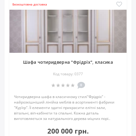
Безкоштовна доставка
Шафа чотиридверна "Фрідріх", класика
Код товару: 0377
0
Чотиридверна шафа в класичному стилі"Фрідріх" -
найрозкішніший лінійка меблів в асортименті фабрики
"Кур'єр". Її елементи здатні прикрасити елітні зали,
вітальні, віп-кабінети та спальні. Кожна деталь
виготовляється за натурального дерева міцних порі..
200 000 грн.