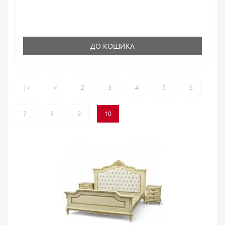
ДО КОШИКА
|<
<
2
3
4
5
6
7
8
9
10