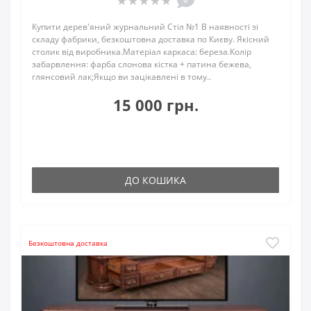
Купити дерев'яний журнальний Стіл №1 В наявності зі
складу фабрики, безкоштовна доставка по Києву. Якісний
столик від виробника.Матеріал каркаса: береза.Колір
забарвлення: фарба слонова кістка + патина бежева,
глянсовий лак;Якщо ви зацікавлені в тому..
15 000 грн.
ДО КОШИКА
Безкоштовна доставка