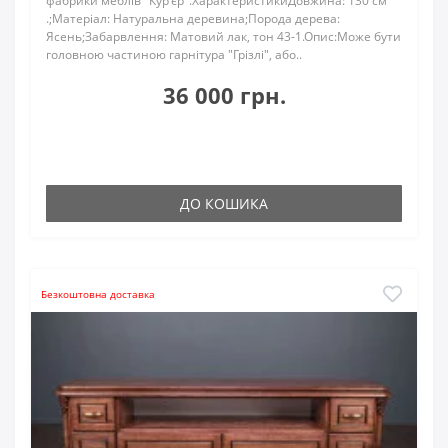
фабрики меблів "Кур'єр".ХарактеристикиДовжина: 130 см
.;Матеріал: Натуральна деревина;Порода дерева:
Ясень;Забарвлення: Матовий лак, тон 43-1.Опис:Може бути
головною частиною гарнітура "Грізлі", або..
36 000 грн.
ДО КОШИКА
Безкоштовна доставка