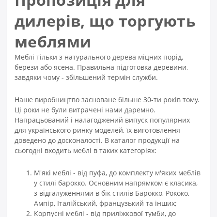
дилерів, що торгують
меблями
Меблі тільки з натурального дерева міцних порід,
берези або ясена. Правильна підготовка деревини,
завдяки чому - збільшений термін служби.
Наше виробництво засноване більше 30-ти років тому.
Ці роки не були витрачені нами даремно.
Напрацьований і налагоджений випуск популярних
для українського ринку моделей, їх виготовлення
доведено до досконалості. В каталог продукції на
сьогодні входить меблі в таких категоріях:
М'які меблі - від пуфа, до комплекту м'яких меблів
у стилі барокко. Основним напрямком є ​​класика,
з відгалуженнями в бік стилів Барокко, Рококо,
Ампір, Італійський, французький та інших;
Корпусні меблі - від приліжкової тумби, до