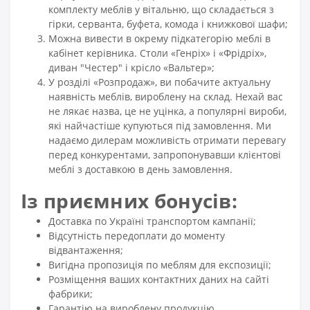
комплекту меблів у вітальню, що складається з
гірки, серванта, буфета, комода і книжкової шафи;
Можна вивести в окрему підкатегорію меблі в
кабінет керівника. Столи «Генріх» і «Фрідріх»,
диван "Честер" і крісло «Вальтер»;
У розділі «Розпродаж», ви побачите актуальну
наявність меблів, вироблену на склад. Нехай вас
не лякає назва, це не уцінка, а популярні вироби,
які найчастіше купуються під замовлення. Ми
надаємо дилерам можливість отримати перевагу
перед конкурентами, запропонувавши клієнтові
меблі з доставкою в день замовлення.
Із приємних бонусів:
Доставка по Україні транспортом кампанії;
Відсутність передоплати до моменту
відвантаження;
Вигідна пропозиція по меблям для експозиції;
Розміщення ваших контактних даних на сайті
фабрики;
Гарантію на вироблену продукцію.