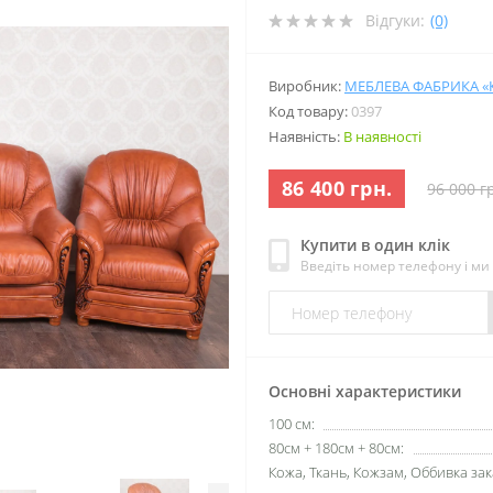
Відгуки:
(0)
Виробник:
МЕБЛЕВА ФАБРИКА «К
Код товару:
0397
Наявність:
В наявності
86 400 грн.
96 000 г
Купити в один клік
Введіть номер телефону і м
Основні характеристики
100 см:
80см + 180см + 80см:
Кожа, Ткань, Кожзам, Оббивка зак