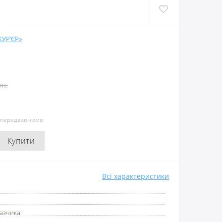
УР’ЄР»
рн.
и передзвонимо
Купити
Всі характеристики
азчика: