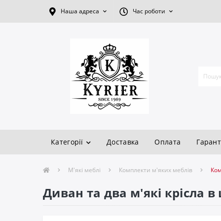
Наша адреса
Час роботи
Категорії
Доставка
Оплата
Гарант
М'які меблі
Комплекти м'яких меблів
Ком
Диван та два м'які крісла в 