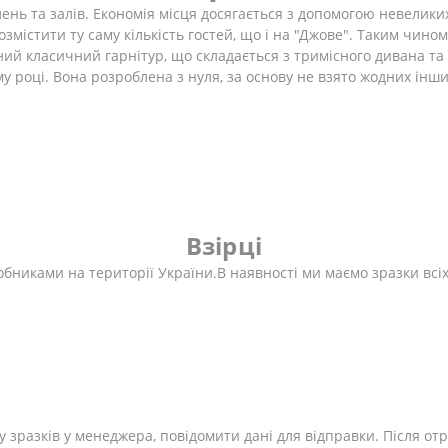
лень та залів. Економія місця досягається з допомогою невеликих
містити ту саму кількість гостей, що і на "Джове". Таким чином,
ий класичний гарнітур, що складається з тримісного дивана та д
 році. Вона розроблена з нуля, за основу не взято жодних інши
Взірці
никами на території України.В наявності ми маємо зразки всіх 
у зразків у менеджера, повідомити дані для відправки. Після о