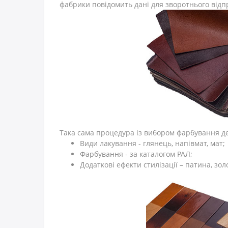
фабрики повідомить дані для зворотнього відп
Така сама процедура із вибором фарбування дер
Види лакування - глянець, напівмат, мат;
Фарбування - за каталогом РАЛ;
Додаткові ефекти стилізації – патина, зол