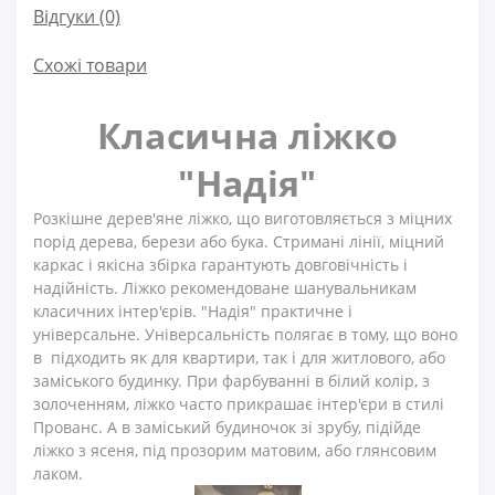
Відгуки (0)
Схожі товари
Класична ліжко
"Надія"
Розкішне дерев'яне ліжко, що виготовляється з міцних
порід дерева, берези або бука. Стримані лінії, міцний
каркас і якісна збірка гарантують довговічність і
надійність. Ліжко рекомендоване шанувальникам
класичних інтер'єрів. "Надія" практичне і
універсальне. Універсальність полягає в тому, що воно
в підходить як для квартири, так і для житлового, або
заміського будинку. При фарбуванні в білий колір, з
золоченням, ліжко часто прикрашає інтер'єри в стилі
Прованс. А в заміський будиночок зі зрубу, підійде
ліжко з ясеня, під прозорим матовим, або глянсовим
лаком.