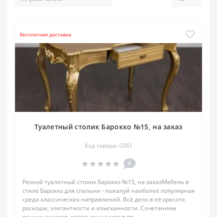
Бесплатная доставка
Туалетный столик Барокко №15, на заказ
Код товара: 0361
0
Резной туалетный столик Барокко №15, на заказМебель в
стиле Барокко для спальни - пожалуй наиболее популярная
среди классических направлений. Всё дело в её красоте,
роскоши, элегантности и изысканности. Сочетанием
лучших качеств, которыми не могут по..