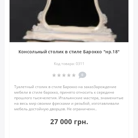
Консольный столик в стиле Барокко "нр.18"
Код товара: 0311
0
Туалетный столик в стиле Барокко на заказЗарождение
мебели в стиле барокко, принято относить к середине
прошлого тысячелетия. Итальянские мастера, знаменитые
на весь мир своими фресками и резьбой, изготавливали
мебель достойную дворцов. Не ограниченн..
27 000 грн.