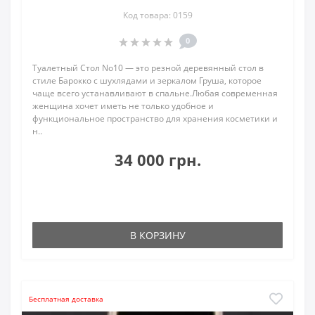
Код товара: 0159
0
Туалетный Стол No10 — это резной деревянный стол в
стиле Барокко с шухлядами и зеркалом Груша, которое
чаще всего устанавливают в спальне.Любая современная
женщина хочет иметь не только удобное и
функциональное пространство для хранения косметики и
н..
34 000 грн.
В КОРЗИНУ
Бесплатная доставка