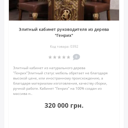
Элитный кабинет руководителя из дерева
"Генрих"
Код товара: 0392
0
Элитный кабинет из натурального дерева
"Генрих"Элитный статус мебель обретает не благодаря
высокой цене, или иностранному происхождению, а
благодаря материалам изготовления, качеству сборки,
ручной работе. Кабинет "Генрих" на 100% создан из
массива н..
320 000 грн.