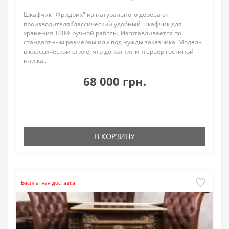
Шкафчик "Фридрих" из натурального дерева от
производителяКлассический удобный шкафчик для
хранения 100% ручной работы. Изготавливается по
стандартным размерам или под нужды заказчика. Модель
в классическом стиле, что дополнит интерьер гостиной
или ка..
68 000 грн.
В КОРЗИНУ
Бесплатная доставка