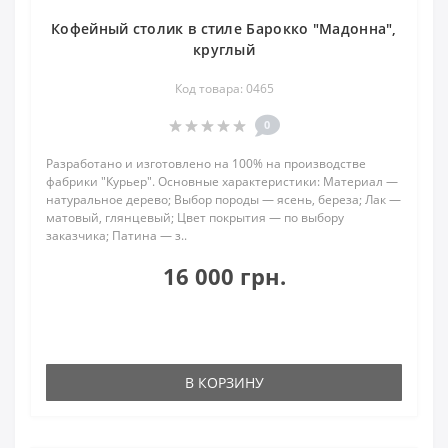
Кофейный столик в стиле Барокко "Мадонна",
круглый
Код товара: 0465
0
Разработано и изготовлено на 100% на производстве
фабрики "Курьер". Основные характеристики: Материал —
натуральное дерево; Выбор породы — ясень, береза; Лак —
матовый, глянцевый; Цвет покрытия — по выбору
заказчика; Патина — з..
16 000 грн.
В КОРЗИНУ